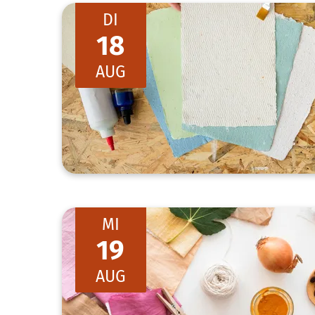
DI
18
AUG
MI
19
AUG