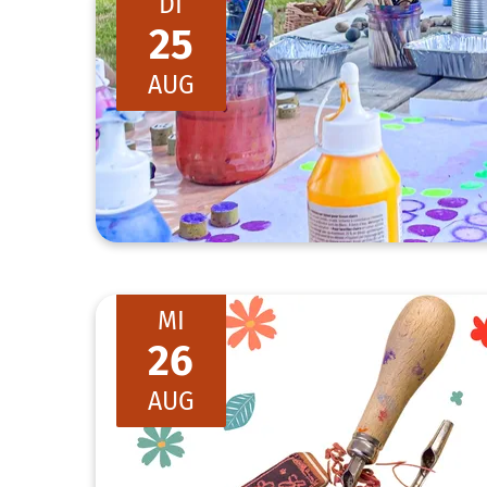
DI
25
AUG
MI
26
AUG