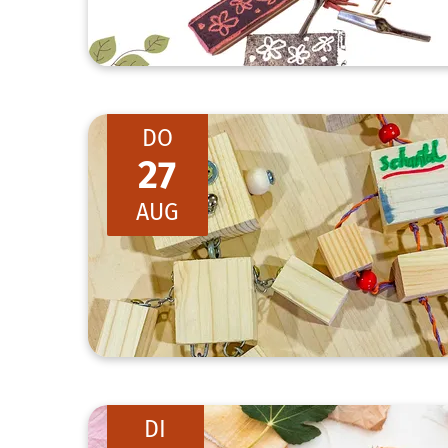
DO
27
AUG
DI