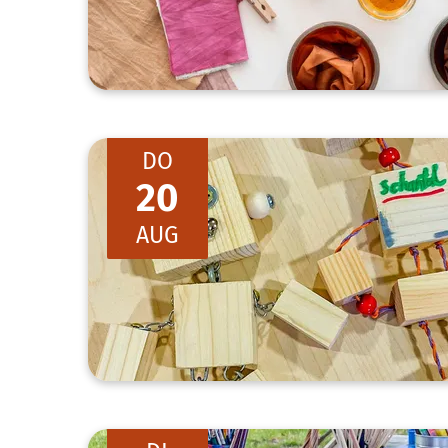
DO
20
AUG