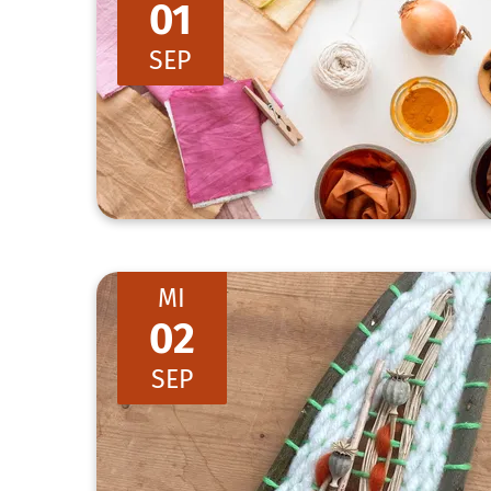
01
SEP
MI
02
SEP