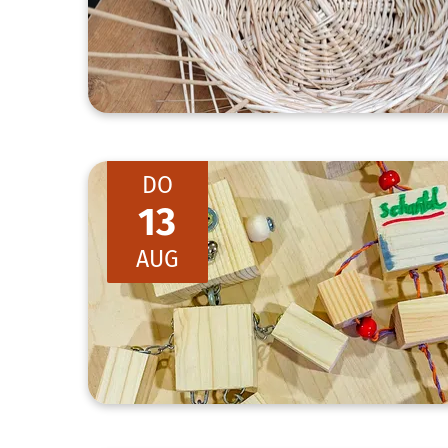
DO
13
AUG