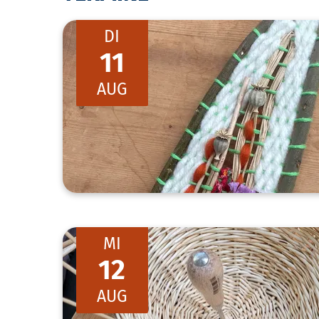
DI
11
AUG
MI
12
AUG