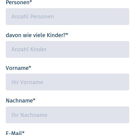
Pflichtfeld
Personen
*
Pflichtfeld
davon wie viele Kinder?
*
Pflichtfeld
Vorname
*
Pflichtfeld
Nachname
*
Pflichtfeld
E-Mail
*